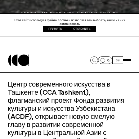
Центр современного искусства в
Ташкенте (CCA Tashkent),
флагманский проект Фонда развития
культуры и искусства Узбекистана
(ACDF), открывает новую смелую
главу в развитии современной
культуры в Центральной Азии с
запуском своей первой годовой
программы и инаугурационной
выставки. Это знаменует собой
важный этап в долгосрочном видении,
инициированном председателем