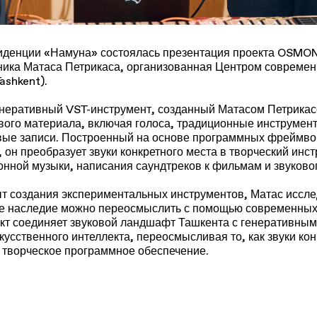
зиденции «Намуна» состоялась презентация проекта OSMON
ника Матаса Петрикаса, организованная Центром современн
ashkent).
неративный VST-инструмент, созданный Матасом Петрикас
ового материала, включая голоса, традиционные инструмент
вые записи. Построенный на основе программных фреймво
 он преобразует звуки конкретного места в творческий инс
онной музыки, написания саундтреков к фильмам и звуково
т создания экспериментальных инструментов, Матас исслед
ое наследие можно переосмыслить с помощью современных
кт соединяет звуковой ландшафт Ташкента с генеративным
кусственного интеллекта, переосмысливая то, как звуки кон
 творческое программное обеспечение.