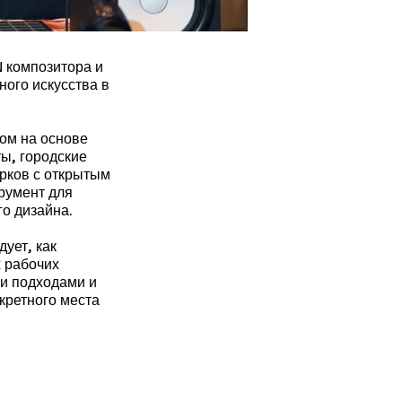
 композитора и
ого искусства в
ом на основе
ы, городские
рков с открытым
трумент для
го дизайна.
ует, как
 рабочих
и подходами и
кретного места