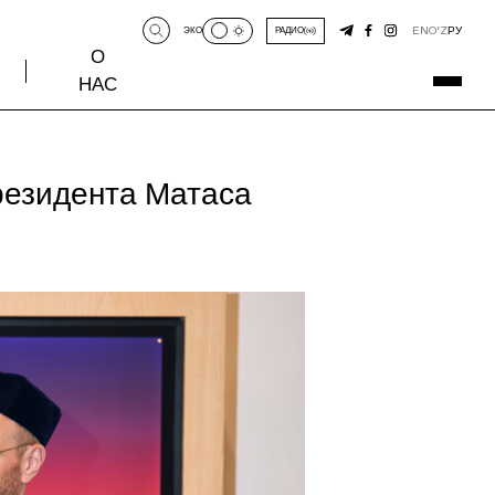
EN
O‘Z
РУ
ЭКО
РАДИО
О
НАС
резидента Матаса