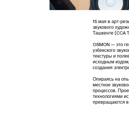
15 мая в арт-ре
звукового худож
Ташкенте (CCA T
OSMON — это ге
узбекского звук
текстуры и поле
исходным кодом,
создания электр
Опираясь на опы
местное звуков
процессов. Прое
технологиями ис
превращаются в