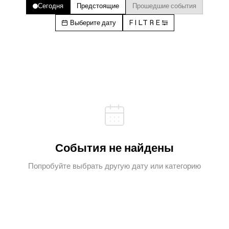
Сегодня
Предстоящие
Прошедшие события
Выберите дату
FILTRE
События не найдены
Попробуйте выбрать другую дату или категорию