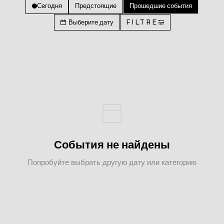
Сегодня
Предстоящие
Прошедшие события
Выберите дату
FILTRE
События не найдены
Попробуйте выбрать другую дату или категорию