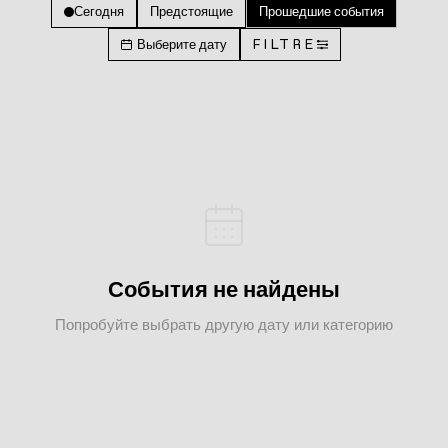
Сегодня
Предстоящие
Прошедшие события
Выберите дату
FILTRE
События не найдены
Попробуйте выбрать другую дату или категорию