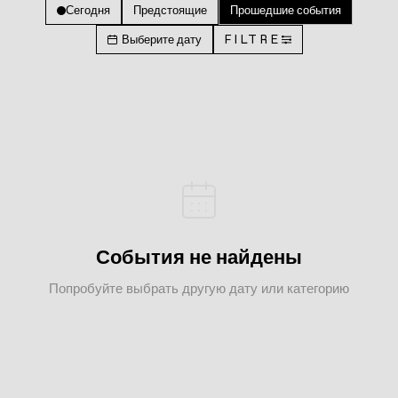
Сегодня
Предстоящие
Прошедшие события
Выберите дату
FILTRE
События не найдены
Попробуйте выбрать другую дату или категорию