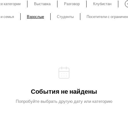
е категории
Выставка
Разговор
Клубистан
 и семья
Взрослые
Студенты
Посетители с ограниче
События не найдены
Попробуйте выбрать другую дату или категорию