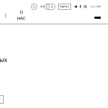
EN
O‘Z
РУ
ЭКО
РАДИО
О
НАС
ных
у