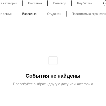
е категории
Выставка
Разговор
Клубистан
 и семья
Взрослые
Студенты
Посетители с ограниче
События не найдены
Попробуйте выбрать другую дату или категорию