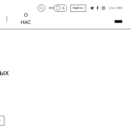
EN
O‘Z
РУ
ЭКО
РАДИО
О
НАС
ных
у