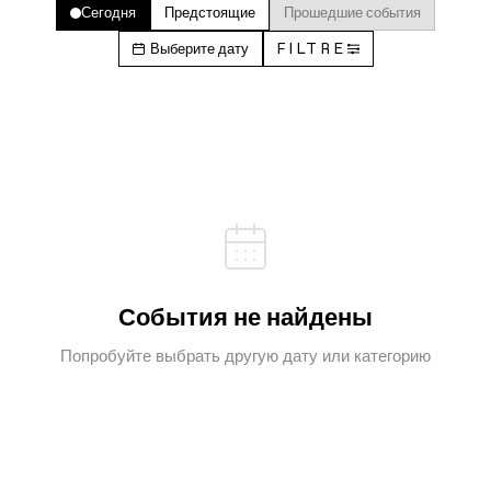
Сегодня
Предстоящие
Прошедшие события
Выберите дату
FILTRE
События не найдены
Попробуйте выбрать другую дату или категорию