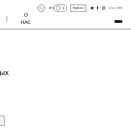
EN
O‘Z
РУ
ЭКО
РАДИО
О
НАС
ных
у