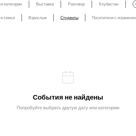
е категории
Выставка
Разговор
Клубистан
 и семья
Взрослые
Студенты
Посетители с ограниче
События не найдены
Попробуйте выбрать другую дату или категорию