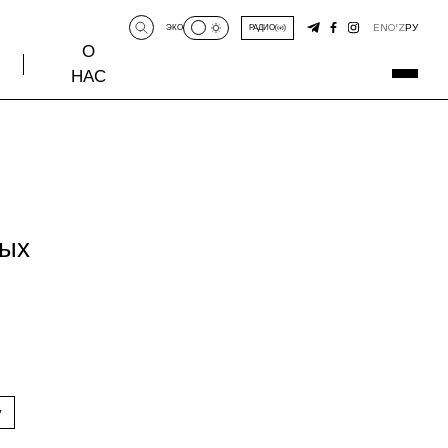
EN
O‘Z
РУ
ЭКО
РАДИО
О
НАС
ных
у