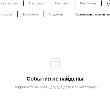
е категории
Выставка
Разговор
Клубистан
 и семья
Взрослые
Студенты
Посетители с ограниче
События не найдены
Попробуйте выбрать другую дату или категорию