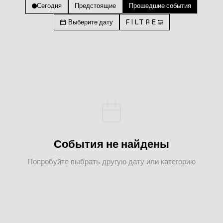
Сегодня
Предстоящие
Прошедшие события
Выберите дату
FILTRE
События не найдены
Попробуйте выбрать другую дату или категорию