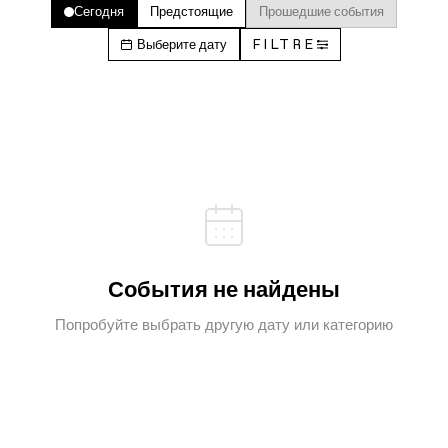
Сегодня
Предстоящие
Прошедшие события
Выберите дату
FILTRE
События не найдены
Попробуйте выбрать другую дату или категорию