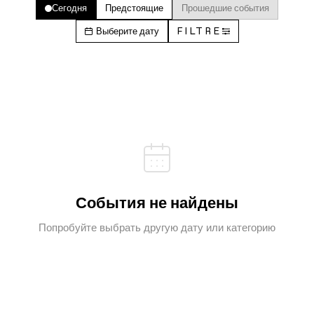
Сегодня
Предстоящие
Прошедшие события
Выберите дату
FILTRE
События не найдены
Попробуйте выбрать другую дату или категорию