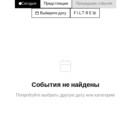
Сегодня
Предстоящие
Прошедшие события
Выберите дату
FILTRE
События не найдены
Попробуйте выбрать другую дату или категорию