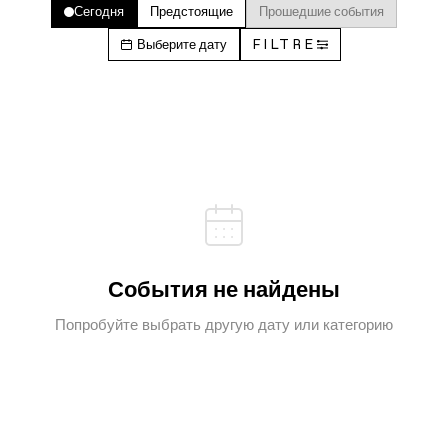
Сегодня
Предстоящие
Прошедшие события
Выберите дату
FILTRE
События не найдены
Попробуйте выбрать другую дату или категорию