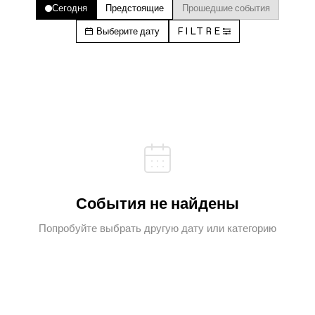
Сегодня
Предстоящие
Прошедшие события
Выберите дату
FILTRE
События не найдены
Попробуйте выбрать другую дату или категорию