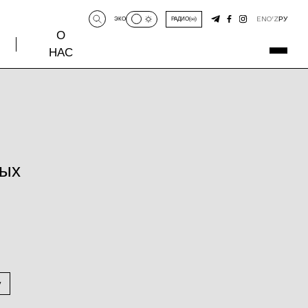
EN
O‘Z
РУ
ЭКО
РАДИО
О
НАС
ных
у