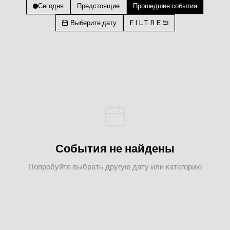
Сегодня
Предстоящие
Прошедшие события
Выберите дату
FILTRE
События не найдены
Попробуйте выбрать другую дату или категорию