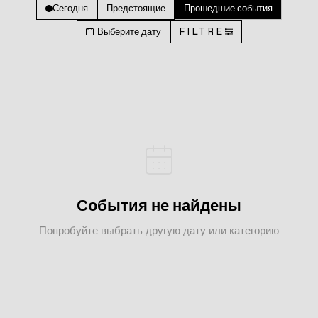
Сегодня
Предстоящие
Прошедшие события
Выберите дату
FILTRE
События не найдены
Попробуйте выбрать другую дату или категорию