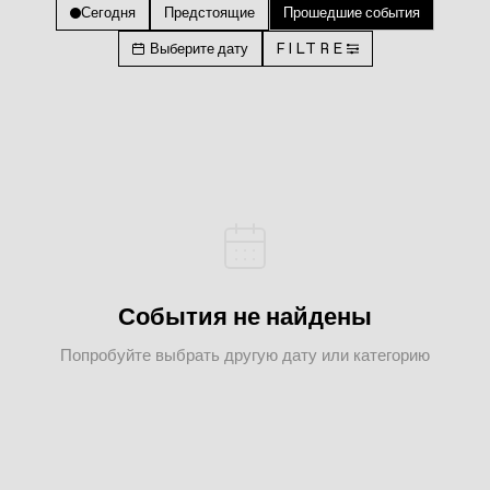
Сегодня
Предстоящие
Прошедшие события
Выберите дату
FILTRE
События не найдены
Попробуйте выбрать другую дату или категорию