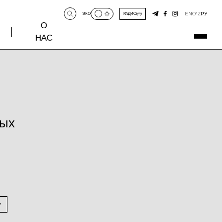
EN
O‘Z
РУ
ЭКО
РАДИО
О
НАС
ных
у