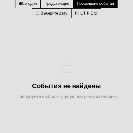
Сегодня
Предстоящие
Прошедшие события
Выберите дату
FILTRE
События не найдены
Попробуйте выбрать другую дату или категорию