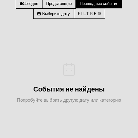
Сегодня
Предстоящие
Прошедшие события
Выберите дату
FILTRE
События не найдены
Попробуйте выбрать другую дату или категорию