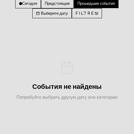
Сегодня
Предстоящие
Прошедшие события
Выберите дату
FILTRE
События не найдены
Попробуйте выбрать другую дату или категорию