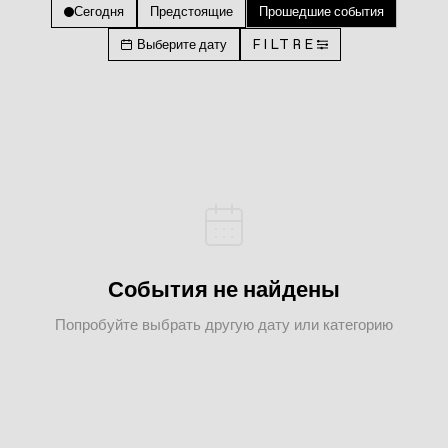
Сегодня
Предстоящие
Прошедшие события
Выберите дату
FILTRE
События не найдены
Попробуйте выбрать другую дату или категорию