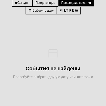
Сегодня
Предстоящие
Прошедшие события
Выберите дату
FILTRE
События не найдены
Попробуйте выбрать другую дату или категорию