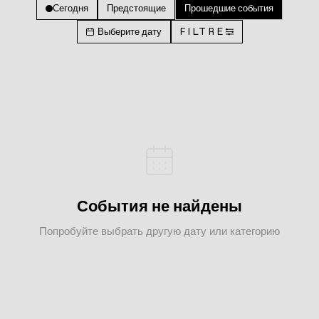
Сегодня
Предстоящие
Прошедшие события
Выберите дату
FILTRE
События не найдены
Попробуйте выбрать другую дату или категорию