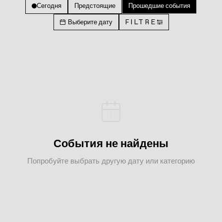
Сегодня
Предстоящие
Прошедшие события
Выберите дату
FILTRE
События не найдены
Попробуйте выбрать другую дату или категорию