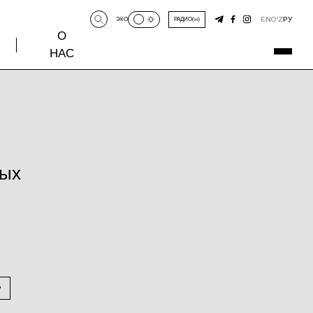
EN
O‘Z
РУ
ЭКО
РАДИО
О
НАС
ных
у