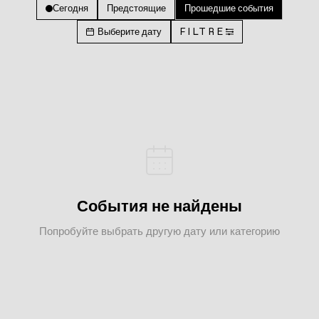
Сегодня
Предстоящие
Прошедшие события
Выберите дату
FILTRE
События не найдены
Попробуйте выбрать другую дату или категорию