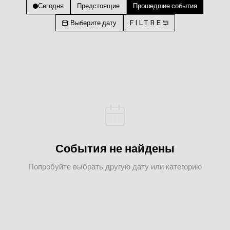
Сегодня
Предстоящие
Прошедшие события
Выберите дату
FILTRE
События не найдены
Попробуйте выбрать другую дату или категорию