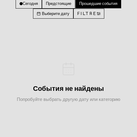
Сегодня
Предстоящие
Прошедшие события
Выберите дату
FILTRE
События не найдены
Попробуйте выбрать другую дату или категорию