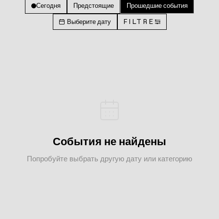
Сегодня
Предстоящие
Прошедшие события
Выберите дату
FILTRE
События не найдены
Попробуйте выбрать другую дату или категорию