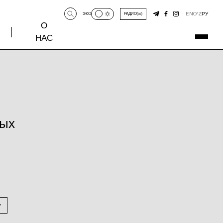
EN
O‘Z
РУ
ЭКО
РАДИО
О
НАС
ных
у