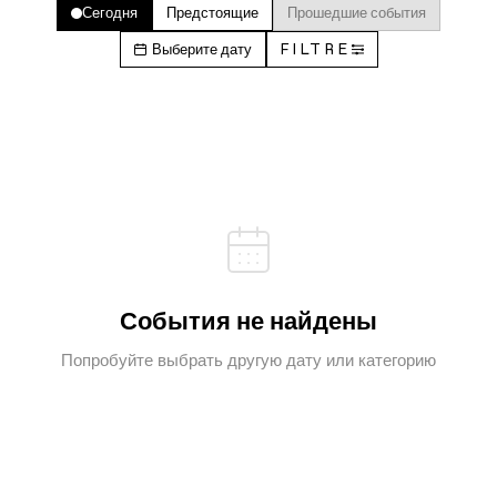
Сегодня
Предстоящие
Прошедшие события
Выберите дату
FILTRE
События не найдены
Попробуйте выбрать другую дату или категорию