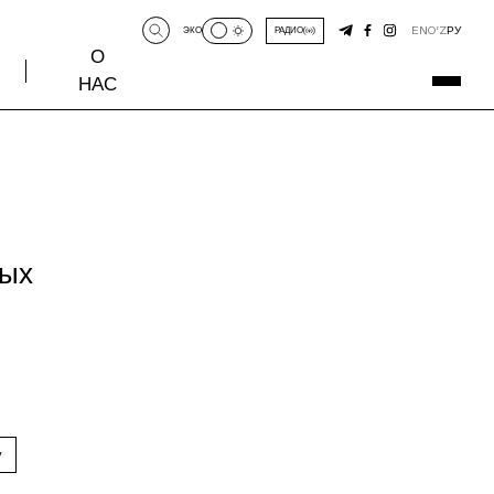
EN
O‘Z
РУ
ЭКО
РАДИО
О
НАС
ных
у