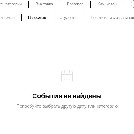
е категории
Выставка
Разговор
Клубистан
 и семья
Взрослые
Студенты
Посетители с ограниче
События не найдены
Попробуйте выбрать другую дату или категорию