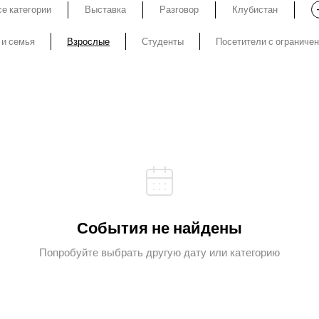
е категории
Выставка
Разговор
Клубистан
 и семья
Взрослые
Студенты
Посетители с ограниче
События не найдены
Попробуйте выбрать другую дату или категорию