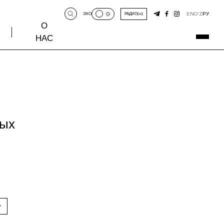
EN
O‘Z
РУ
ЭКО
РАДИО
О
НАС
ных
у