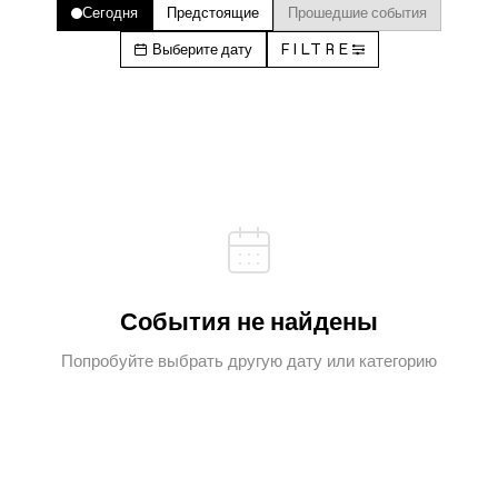
Сегодня
Предстоящие
Прошедшие события
Выберите дату
FILTRE
События не найдены
Попробуйте выбрать другую дату или категорию