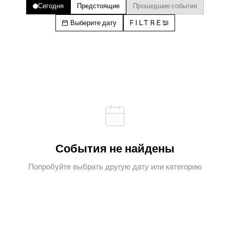
Сегодня
Предстоящие
Прошедшие события
Выберите дату
FILTRE
События не найдены
Попробуйте выбрать другую дату или категорию