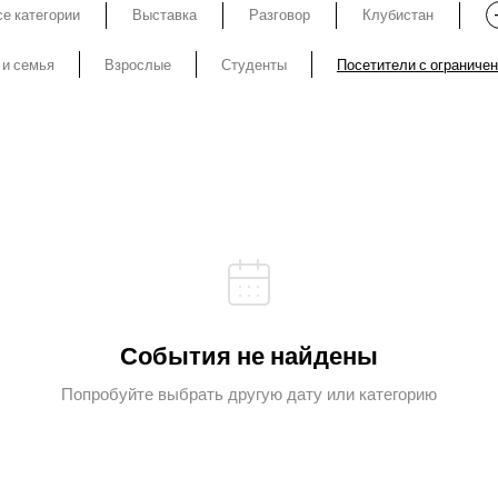
е категории
Выставка
Разговор
Клубистан
 и семья
Взрослые
Студенты
Посетители с ограниче
События не найдены
Попробуйте выбрать другую дату или категорию