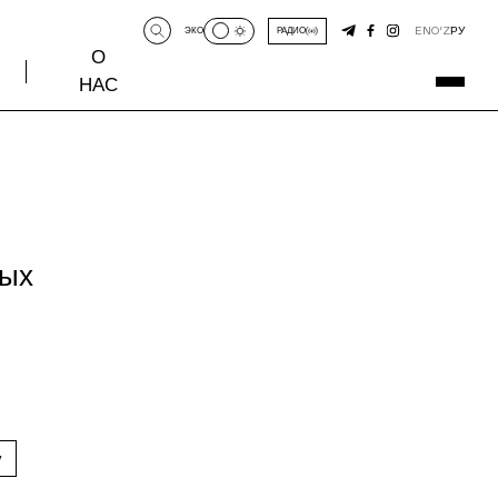
EN
O‘Z
РУ
ЭКО
РАДИО
О
НАС
ных
у