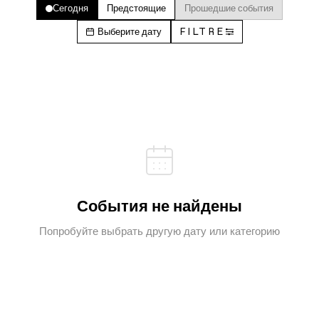
Сегодня
Предстоящие
Прошедшие события
Выберите дату
FILTRE
События не найдены
Попробуйте выбрать другую дату или категорию