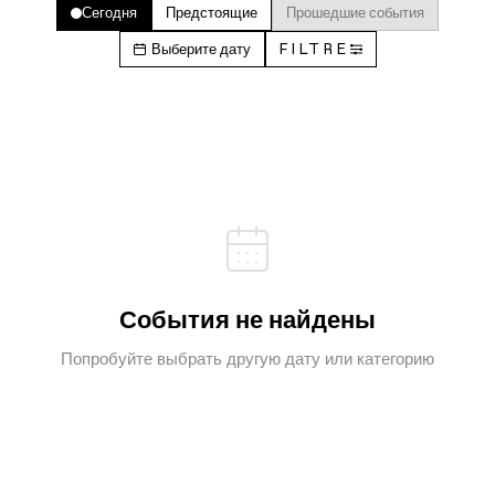
Сегодня
Предстоящие
Прошедшие события
Выберите дату
FILTRE
События не найдены
Попробуйте выбрать другую дату или категорию