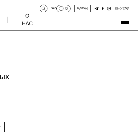
EN
O‘Z
РУ
ЭКО
РАДИО
О
НАС
ных
у