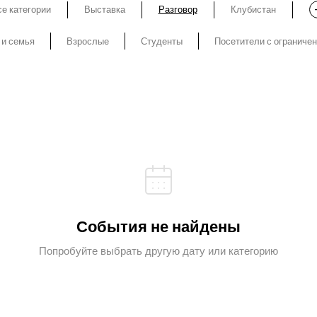
е категории
Выставка
Разговор
Клубистан
 и семья
Взрослые
Студенты
Посетители с ограниче
События не найдены
Попробуйте выбрать другую дату или категорию