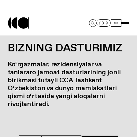
BIZNING DASTURIMIZ
Ko‘rgazmalar, rezidensiyalar va
fanlararo jamoat dasturlarining jonli
birikmasi tufayli CCA Tashkent
O‘zbekiston va dunyo mamlakatlari
qismi o‘rtasida yangi aloqalarni
rivojlantiradi.