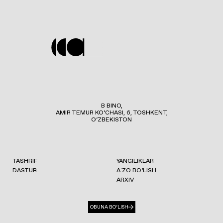
B BINO,
AMIR TEMUR KO‘CHASI, 6, TOSHKENT,
O‘ZBEKISTON
TASHRIF
YANGILIKLAR
DASTUR
AʼZO BO‘LISH
ARXIV
OBUNA BO‘LISH