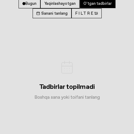
Bugun
Yaqinlashayotgan
O'tgan tadbirlar
Sanani tanlang
FILTRE
Tadbirlar topilmadi
Boshqa sana yoki toifani tanlang