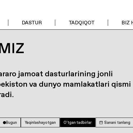
DASTUR
TADQIQOT
BIZ
MIZ
araro jamoat dasturlarining jonli
bekiston va dunyo mamlakatlari qismi
radi.
Bugun
Yaqinlashayotgan
O'tgan tadbirlar
Sanani tanlang