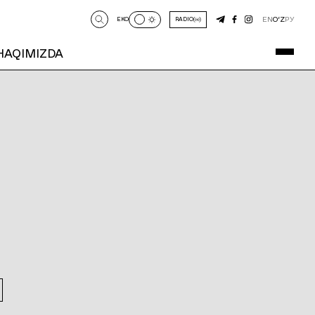
EN
O‘Z
РУ
EKO
RADIO
 HAQIMIZDA