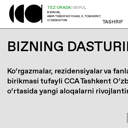
TEZ ORADA
| BEPUL
B BINOSI,
AMIR TEMUR KO‘CHASI, 6, TOSHKENT,
O‘ZBEKISTON
TASHRIF
BIZNING DASTURI
Ko‘rgazmalar, rezidensiyalar va fanl
birikmasi tufayli CCA Tashkent O‘z
o‘rtasida yangi aloqalarni rivojlanti