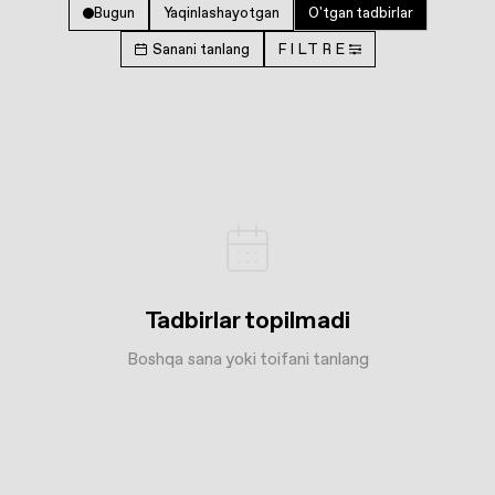
Bugun
Yaqinlashayotgan
O'tgan tadbirlar
Sanani tanlang
FILTRE
Tadbirlar topilmadi
Boshqa sana yoki toifani tanlang