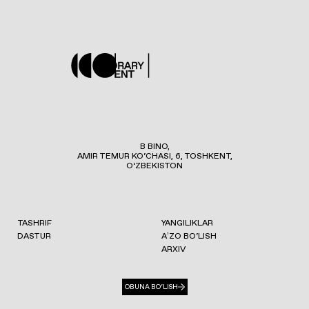
B BINO,
AMIR TEMUR KO‘CHASI, 6, TOSHKENT,
O‘ZBEKISTON
TASHRIF
YANGILIKLAR
DASTUR
AʼZO BO‘LISH
ARXIV
OBUNA BO‘LISH