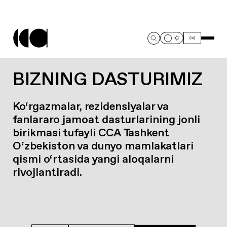
BIZNING DASTURIMIZ
Ko‘rgazmalar, rezidensiyalar va
fanlararo jamoat dasturlarining jonli
birikmasi tufayli CCA Tashkent
O‘zbekiston va dunyo mamlakatlari
qismi o‘rtasida yangi aloqalarni
rivojlantiradi.