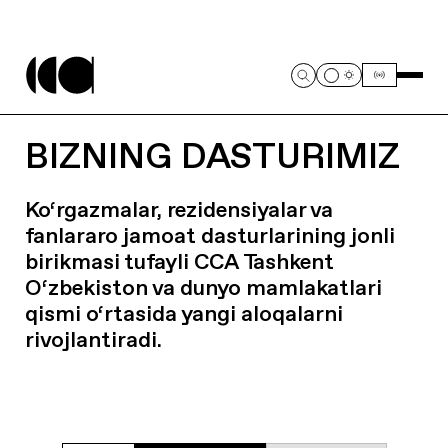
BIZNING DASTURIMIZ
Ko‘rgazmalar, rezidensiyalar va
fanlararo jamoat dasturlarining jonli
birikmasi tufayli CCA Tashkent
O‘zbekiston va dunyo mamlakatlari
qismi o‘rtasida yangi aloqalarni
rivojlantiradi.