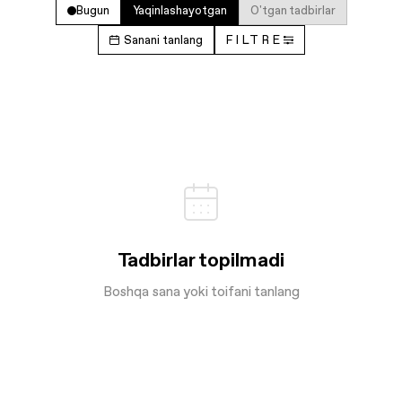
Bugun
Yaqinlashayotgan
O'tgan tadbirlar
Sanani tanlang
FILTRE
Tadbirlar topilmadi
Boshqa sana yoki toifani tanlang