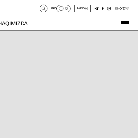
EN
O‘Z
РУ
EKO
RADIO
 HAQIMIZDA