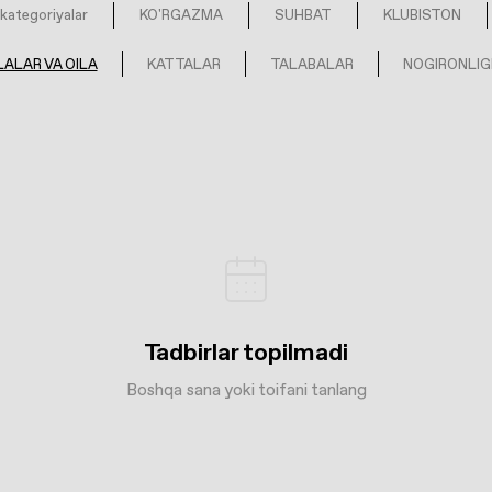
kategoriyalar
KO'RGAZMA
SUHBAT
KLUBISTON
ALAR VA OILA
KATTALAR
TALABALAR
NOGIRONLIG
Tadbirlar topilmadi
Boshqa sana yoki toifani tanlang