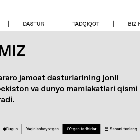
DASTUR
TADQIQOT
BIZ
MIZ
araro jamoat dasturlarining jonli
bekiston va dunyo mamlakatlari qismi
radi.
Bugun
Yaqinlashayotgan
O'tgan tadbirlar
Sanani tanlang