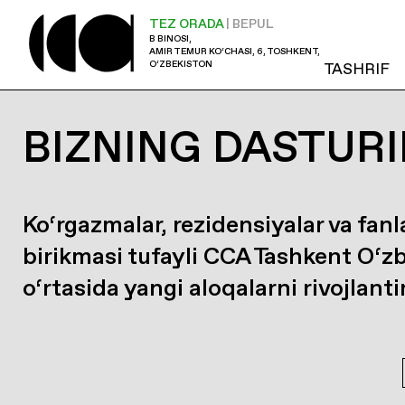
TEZ ORADA
| BEPUL
B BINOSI,
AMIR TEMUR KO‘CHASI, 6, TOSHKENT,
O‘ZBEKISTON
TASHRIF
BIZNING DASTURI
Ko‘rgazmalar, rezidensiyalar va fanl
birikmasi tufayli CCA Tashkent O‘z
o‘rtasida yangi aloqalarni rivojlanti