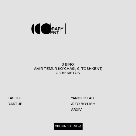
B BINO,
AMIR TEMUR KO‘CHASI, 6, TOSHKENT,
O‘ZBEKISTON
TASHRIF
YANGILIKLAR
DASTUR
AʼZO BO‘LISH
ARXIV
OBUNA BO‘LISH