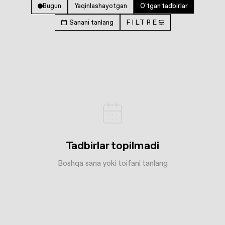
Bugun
Yaqinlashayotgan
O'tgan tadbirlar
Sanani tanlang
FILTRE
Tadbirlar topilmadi
Boshqa sana yoki toifani tanlang